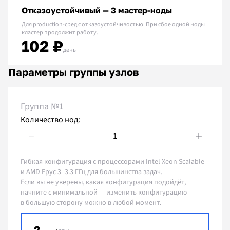
Отказоустойчивый — 3 мастер-ноды
Для production-сред с отказоустойчивостью. При сбое одной ноды
кластер продолжит работу.
102 ₽
день
Параметры группы узлов
Группа №1
Количество нод:
Гибкая конфигурация с процессорами Intel Xeon Scalable
и AMD Epyc 3–3.3 ГГц для большинства задач.
Если вы не уверены, какая конфигурация подойдёт,
начните с минимальной — изменить конфигурацию
в большую сторону можно в любой момент.
2