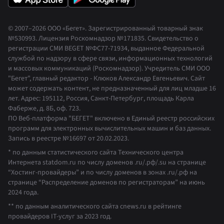
© 2007–2026 ООО «Бегет».
Зарегистрированный товарный знак
№530993
.
Лицензия Роскомнадзор
№171835
.
Свидетельство о
регистрации СМИ BEGET
№ФС77-71934
,
выданное Федеральной
службой по надзору в сфере связи, информационных технологий
и массовых коммуникаций (Роскомнадзор). Учредитель СМИ ООО
"Бегет", главный редактор - Клюков Александр Евгеньевич. Сайт
может содержать контент, не предназначенный для лиц младше 16
лет. Адрес: 195112, Россия, Санкт-Петербург, площадь Карла
Фаберже, д. 8Б, оф. 723.
ПО Веб-платформа "БЕГЕТ" включено в Единый реестр российских
программ для электронных вычислительных машин и баз данных.
Запись в реестре №16697 от 20.02.2023
.
* по данным статистического сайта Технического центра
Интернета statdom.ru по числу доменов .ru/.рф/.su на странице
“Хостинг-провайдеры” и по числу доменов в зонах .ru/.рф на
странице “Распределение доменов по регистраторам” на июнь
2024 года.
** по данным аналитического сайта cnews.ru в рейтинге
провайдеров IT-услуг за 2023 год.